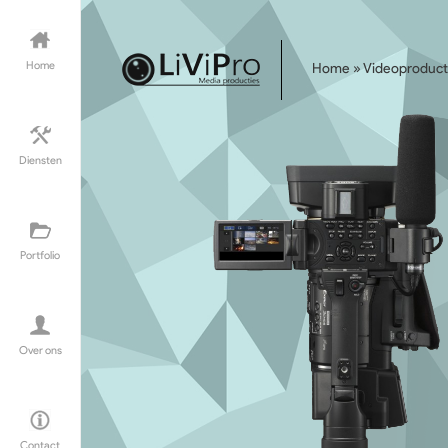
Home
Home
»
Videoproduct
Diensten
Portfolio
Over ons
Contact