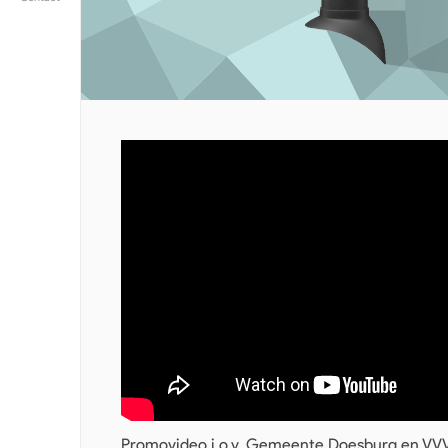
Promovideo i.o.v. Gemeente Doesburg en VV